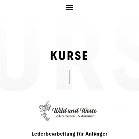
Skip
to
content
WILD
LEDERARBEITEN
UND
UND
NATURKUNST
WEISE
KURSE
Lederbearbeitung für Anfänger